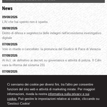
News
09/08/2026
L'AI che hai spento non è sparita
08/08/2026
Diritto di difesa e segretezza delle indagini nell'ecosistema investigativo
digitale
07/08/2026
Volo in ritardo o cancellato: la pronuncia del Giudice di Pace di Venezia
07/08/2026
AI Act: ok definitivo ai decreti su governance e attività di polizia. Il Cdm
vara la riforma del sistema 231
07/08/2026
Patto di famiglia e riserva al donante di diritti particolari
07/08/2026
Ci serviamo dei cookie per diversi fini, tra l'altro per consentire
La reale indicazione della provenienza della merce non esclude l’impiego
funzioni del sito web e attività di marketing mirate. Per maggiori
di segni o simboli decettivi
informazioni, riveda la nostra
informativa sulla privacy e sui
cookie.
Può gestire le impostazioni relative ai cookie, cliccando su
'Gestisci Cookie'