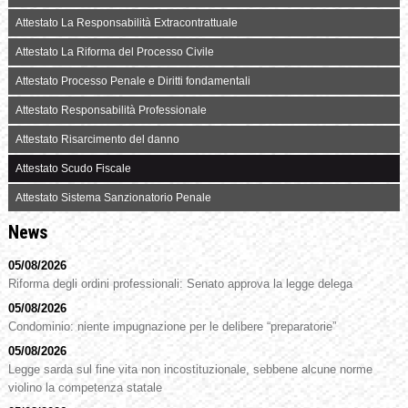
Attestato La Responsabilità Extracontrattuale
Attestato La Riforma del Processo Civile
Attestato Processo Penale e Diritti fondamentali
Attestato Responsabilità Professionale
Attestato Risarcimento del danno
Attestato Scudo Fiscale
Attestato Sistema Sanzionatorio Penale
News
05/08/2026
Riforma degli ordini professionali: Senato approva la legge delega
05/08/2026
Condominio: niente impugnazione per le delibere “preparatorie”
05/08/2026
Legge sarda sul fine vita non incostituzionale, sebbene alcune norme
violino la competenza statale