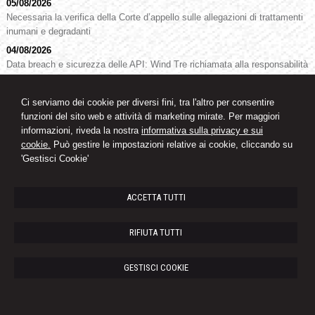
05/08/2026
Necessaria la verifica della Corte d’appello sulle allegazioni di trattamenti
inumani e degradanti
04/08/2026
Data breach e sicurezza delle API: Wind Tre richiamata alla responsabilità
organizzativa
04/08/2026
Ci serviamo dei cookie per diversi fini, tra l'altro per consentire
Impugnazione del difensore di fiducia dell’assente: non irragionevole il
funzioni del sito web e attività di marketing mirate. Per maggiori
prolungamento di 15 giorni
informazioni, riveda la nostra
informativa sulla privacy e sui
cookie.
Può gestire le impostazioni relative ai cookie, cliccando su
'Gestisci Cookie'
Studio legale
Avvocato Oswald Knoll
ACCETTA TUTTI
Via Goethe 32 -
39100 Bolzano
(
Bz)
RIFIUTA TUTTI
Tel.:
+39 0471 978255
- Fax +39
0471 978798
e-mail : drknoll@tin.it
GESTISCI COOKIE
Link:
Ordine Avvocati Bolzano
|
Tribunale di Bolzano
|
© 2026 Copyright Studio Legale Avvocato Dr. Knoll. Tutti i diritti riservati | P.IVA
02598630214 |
Gestisci Cookie
-
Sitemap
-
Privacy
-
Cookie policy
-
Credits