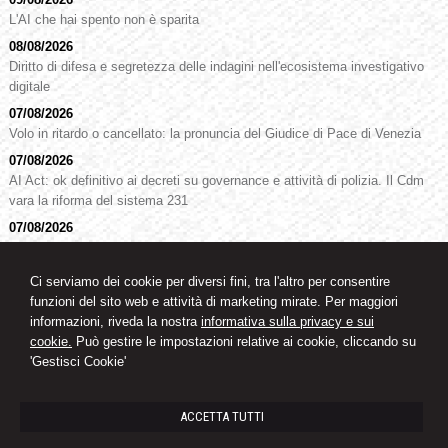
L'AI che hai spento non è sparita
08/08/2026
Diritto di difesa e segretezza delle indagini nell'ecosistema investigativo
digitale
07/08/2026
Volo in ritardo o cancellato: la pronuncia del Giudice di Pace di Venezia
07/08/2026
AI Act: ok definitivo ai decreti su governance e attività di polizia. Il Cdm
vara la riforma del sistema 231
07/08/2026
Patto di famiglia e riserva al donante di diritti particolari
07/08/2026
Ci serviamo dei cookie per diversi fini, tra l'altro per consentire
La reale indicazione della provenienza della merce non esclude l’impiego
funzioni del sito web e attività di marketing mirate. Per maggiori
di segni o simboli decettivi
informazioni, riveda la nostra
informativa sulla privacy e sui
cookie.
Può gestire le impostazioni relative ai cookie, cliccando su
'Gestisci Cookie'
Studio legale
Avvocato Oswald Knoll
ACCETTA TUTTI