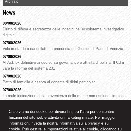
Arbitrato
News
08/08/2026
Diritto di difesa e segretezza delle indagini nell'ecosistema investigativo
digitale
07/08/2026
Volo in ritardo o cancellato: la pronuncia del Giudice di Pace di Venezia
07/08/2026
AI Act: ok definitivo ai decreti su governance e attività di polizia. Il Cdm
vara la riforma del sistema 231
07/08/2026
Patto di famiglia e riserva al donante di diritti particolari
07/08/2026
La reale indicazione della provenienza della merce non esclude l’impiego
di segni o simboli decettivi
07/08/2026
Ci serviamo dei cookie per diversi fini, tra l'altro per consentire
Marchio Biologico Italiano: nuovo simbolo per valorizzare il bio Made in
funzioni del sito web e attività di marketing mirate. Per maggiori
Italy
informazioni, riveda la nostra
informativa sulla privacy e sui
cookie.
Può gestire le impostazioni relative ai cookie, cliccando su