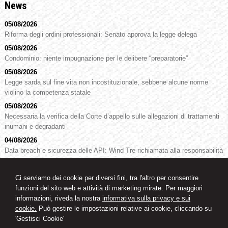
News
05/08/2026
Riforma degli ordini professionali: Senato approva la legge delega
05/08/2026
Condominio: niente impugnazione per le delibere “preparatorie”
05/08/2026
Legge sarda sul fine vita non incostituzionale, sebbene alcune norme
violino la competenza statale
05/08/2026
Necessaria la verifica della Corte d’appello sulle allegazioni di trattamenti
inumani e degradanti
04/08/2026
Data breach e sicurezza delle API: Wind Tre richiamata alla responsabilità
organizzativa
04/08/2026
Ci serviamo dei cookie per diversi fini, tra l'altro per consentire
Impugnazione del difensore di fiducia dell’assente: non irragionevole il
funzioni del sito web e attività di marketing mirate. Per maggiori
prolungamento di 15 giorni
informazioni, riveda la nostra
informativa sulla privacy e sui
cookie.
Può gestire le impostazioni relative ai cookie, cliccando su
'Gestisci Cookie'