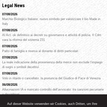
Legal News
07/08/2026
Marchio Biologico Italiano: nuovo simbolo per valorizzare il bio Made in
Italy
07/08/2026
AI Act: ok definitivo ai decreti su governance e attività di polizia. Il Cdm
vara la riforma del sistema 231
07/08/2026
Patto di famiglia e riserva al donante di diritti particolari
07/08/2026
La reale indicazione della provenienza della merce non esclude l’impiego
di segni o simboli decettivi
07/08/2026
Volo in ritardo o cancellato: la pronuncia del Giudice di Pace di Venezia
06/08/2026
Allucinazioni IA e mancato controllo dell’avvocato: tra sanzioni pecuniarie
e disciplinari
Auf dieser Website verwenden wir Cookies, auch Dritten, um Ihre