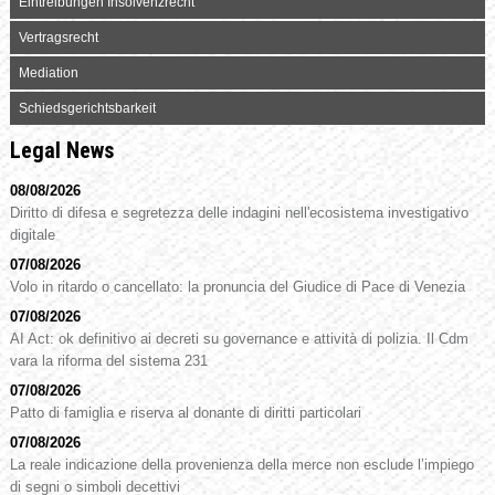
Eintreibungen Insolvenzrecht
Vertragsrecht
Mediation
Schiedsgerichtsbarkeit
Legal News
08/08/2026
Diritto di difesa e segretezza delle indagini nell'ecosistema investigativo
digitale
07/08/2026
Volo in ritardo o cancellato: la pronuncia del Giudice di Pace di Venezia
07/08/2026
AI Act: ok definitivo ai decreti su governance e attività di polizia. Il Cdm
vara la riforma del sistema 231
07/08/2026
Patto di famiglia e riserva al donante di diritti particolari
07/08/2026
La reale indicazione della provenienza della merce non esclude l’impiego
di segni o simboli decettivi