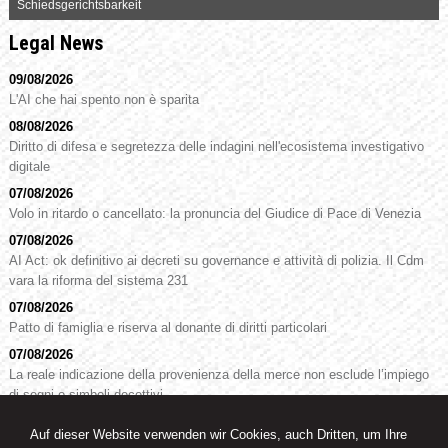
Schiedsgerichtsbarkeit
Legal News
09/08/2026
L'AI che hai spento non è sparita
08/08/2026
Diritto di difesa e segretezza delle indagini nell'ecosistema investigativo
digitale
07/08/2026
Volo in ritardo o cancellato: la pronuncia del Giudice di Pace di Venezia
07/08/2026
AI Act: ok definitivo ai decreti su governance e attività di polizia. Il Cdm
vara la riforma del sistema 231
07/08/2026
Patto di famiglia e riserva al donante di diritti particolari
07/08/2026
La reale indicazione della provenienza della merce non esclude l’impiego
di segni o simboli decettivi
Auf dieser Website verwenden wir Cookies, auch Dritten, um Ihre