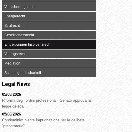
Versicherungsrecht
Energierecht
Strafrecht
Gesellschaftsrecht
Eintreibungen Insolvenzrecht
Vertragsrecht
Mediation
Schiedsgerichtsbarkeit
Legal News
05/08/2026
Riforma degli ordini professionali: Senato approva la
legge delega
05/08/2026
Condominio: niente impugnazione per le delibere
“preparatorie”