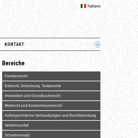
Italiano
KONTAKT
Bereiche
Familienrecht
Erbrecht, Schenkung, Testamente
Immobilien und Grundbuchsrecht
Mietrecht und Kondominiumsrecht
Außergerichtliche Verhandlungen und Rechtsberatung
Verkehrsunfall
Schadenersatz