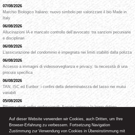
07/08/2026
Marchio Biologico Italiano: nuovo simbolo per valorizzare il bio Made in
Italy
06/08/2026
Allucinazioni IA e mancato controllo dell’avvocato: tra sanzioni pecuniarie
e disciplinari
06/08/2026
L’assicurazione del condominio è impegnata nei limiti stabiliti dalla polizza
06/08/2026
Accesso a immagini di videosorveglianza e privacy: la necessità di una
procura specifica
06/08/2026
TAN, ISC ed Euribor: i confini della determinatezza del tasso nei mutui
variabili
05/08/2026
Riforma degli ordini professionali: Senato approva la legge delega
Auf dieser Website verwenden wir Cookies, auch Dritten, um Ihre
Browser-Erfahrung zu verbessern. Fortsetzung Navigation
RA. Dr. Oswald Knoll
Zustimmung zur Verwendung von Cookies in Übereinstimmung mit