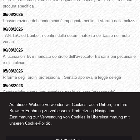
procura specifica
06/08/2026
L’assicurazione del condominio è impegnata nei limiti stabiliti dalla polizza
06/08/2026
TAN, ISC ed Euribor: i confini della determinatezza del tasso nei mutui
variabili
06/08/2026
Allucinazioni IA e mancato controllo dell’avvocato: tra sanzioni pecuniarie
e disciplinari
05/08/2026
Riforma degli ordini professionali: Senato approva la legge delega
05/08/2026
Condominio: niente impugnazione per le delibere “preparatorie”
Auf dieser Website verwenden wir Cookies, auch Dritten, um Ihre
Browser-Erfahrung zu verbessern. Fortsetzung Navigation
RA. Dr. Oswald Knoll
Zustimmung zur Verwendung von Cookies in Übereinstimmung mit
Rechtsanwalt
unseren
Cookie-Politik
.
Goethestrasse, 32 - 39100 - Bozen (BZ)