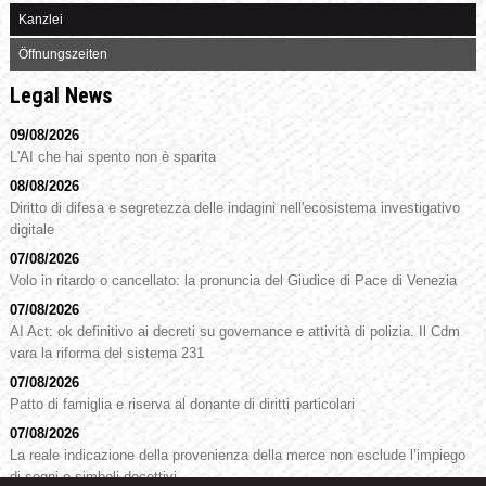
Kanzlei
Öffnungszeiten
Legal News
09/08/2026
L'AI che hai spento non è sparita
08/08/2026
Diritto di difesa e segretezza delle indagini nell'ecosistema investigativo
digitale
07/08/2026
Volo in ritardo o cancellato: la pronuncia del Giudice di Pace di Venezia
07/08/2026
AI Act: ok definitivo ai decreti su governance e attività di polizia. Il Cdm
vara la riforma del sistema 231
07/08/2026
Patto di famiglia e riserva al donante di diritti particolari
07/08/2026
La reale indicazione della provenienza della merce non esclude l’impiego
di segni o simboli decettivi