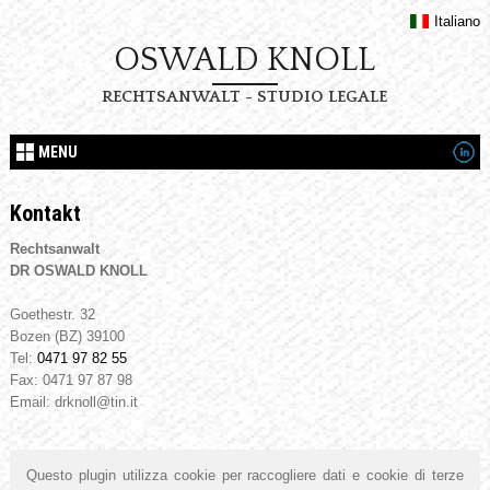
Italiano
OSWALD KNOLL
RECHTSANWALT - STUDIO LEGALE
MENU
Kontakt
Rechtsanwalt
DR OSWALD KNOLL
Goethestr. 32
Bozen (BZ)
39100
Tel:
0471 97 82 55
Fax
:
0471 97 87 98
Email:
drknoll@tin.it
Questo plugin utilizza cookie per raccogliere dati e cookie di terze